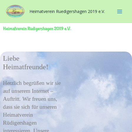
Zum
Inhalt
Heimatverein Ruedigershagen 2019 e.V.
springen
Heimatverein Rüdigershagen 2019 e.V.
Liebe
Heimatfreunde!
Herzlich begrüßen wir sie
auf unserem Internet –
Auftritt. Wir freuen uns,
dass sie sich für unseren
Heimatverein
Rüdigershagen
interessieren. Unsere