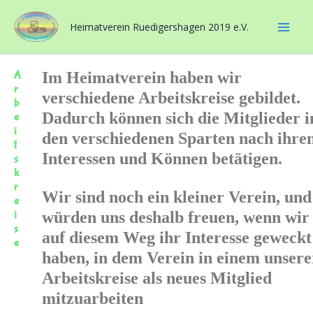
Zum
Inhalt
Heimatverein Ruedigershagen 2019 e.V.
springen
A
Im Heimatverein haben wir
r
verschiedene Arbeitskreise gebildet.
b
Dadurch können sich die Mitglieder i
e
i
den verschiedenen Sparten nach ihre
t
Interessen und Können betätigen.
s
k
r
Wir sind noch ein kleiner Verein, und
e
würden uns deshalb freuen, wenn wir
i
s
auf diesem Weg ihr Interesse geweckt
e
haben, in dem Verein in einem unsere
Arbeitskreise als neues Mitglied
mitzuarbeiten